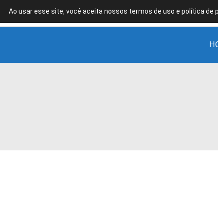
Ao usar esse site, você aceita nossos termos de uso e política de 
Clínica
de
Estética
H
em
Guarulhos
-
SP