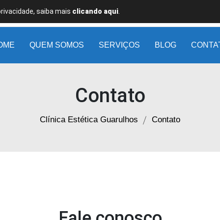
privacidade, saiba mais
clicando aqui
.
OME
QUEM SOMOS
SERVIÇOS
BLOG
CONTA
Contato
Clínica Estética Guarulhos
Contato
Fale conosco