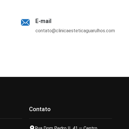
E-mail
contato@clinicaesteticaguarulhos.com
Contato
Rua Dom Pedro II, 41 — Centro,