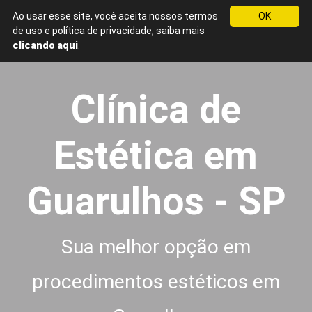
Ao usar esse site, você aceita nossos termos
OK
Menu
de uso e política de privacidade, saiba mais
Clínica
clicando aqui
.
de
Estética
em
Clínica de
Guarulhos
-
SP
Estética em
Guarulhos - SP
Sua melhor opção em
procedimentos estéticos em