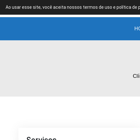
Ao usar esse site, você aceita nossos termos de uso e política de 
Clínica
de
Estética
H
em
Guarulhos
-
SP
Clí