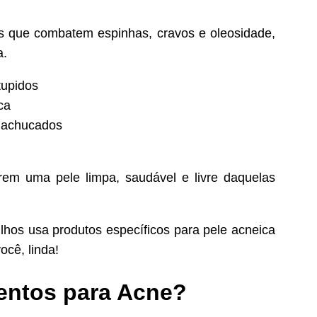
s que combatem espinhas, cravos e oleosidade,
a.
tupidos
ca
machucados
rem uma pele limpa, saudável e livre daquelas
hos usa produtos específicos para pele acneica
ocê, linda!
entos para Acne?